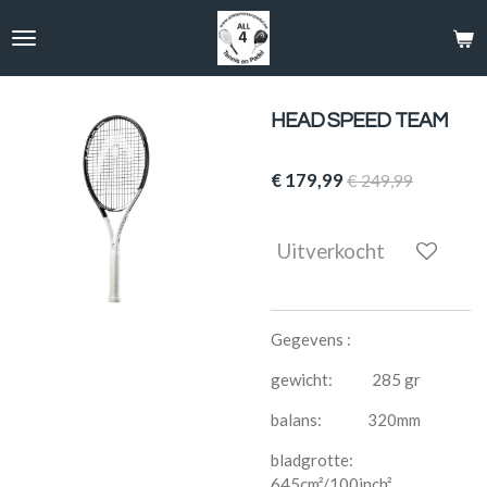
Ga
direct
naar
de
hoofdinhoud
HEAD SPEED TEAM
€ 179,99
€ 249,99
Uitverkocht
Gegevens :
gewicht: 285 gr
balans: 320mm
bladgrotte:
645cm²/100inch²