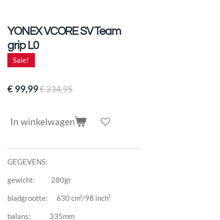
YONEX VCORE SV Team
grip L0
Sale!
€ 99,99
€ 234,95
In winkelwagen
GEGEVENS:
gewicht: 280gr
bladgrootte: 630 cm²/98 inch²
balans: 335mm