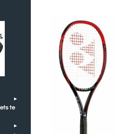
ets te