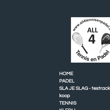
Ga
direct
naar
de
hoofdinhoud
HOME
PADEL
SLA JE SLAG - testrack
koop
TENNIS